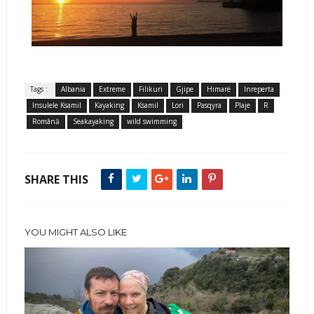
Tags :
Albania
Extreme
Filikuri
Gjipe
Himarë
Inreperta
Insulele Ksamil
Kayaking
Ksamil
Lori
Pasqyra
Plaje
R
Română
Seakayaking
wild swimming
SHARE THIS
YOU MIGHT ALSO LIKE