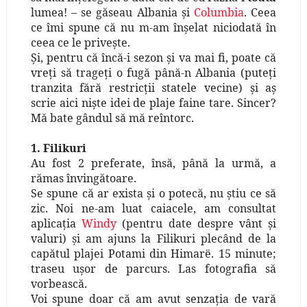
lumea! – se găseau Albania şi
Columbia
. Ceea
ce îmi spune că nu m-am înşelat niciodată în
ceea ce le priveşte.
Şi, pentru că încă-i sezon şi va mai fi, poate că
vreţi să trageţi o fugă până-n Albania (puteţi
tranzita fără restricţii statele vecine) şi aş
scrie aici nişte idei de plaje faine tare. Sincer?
Mă bate gândul să mă reîntorc.
1. Filikuri
Au fost 2 preferate, însă, până la urmă, a
rămas învingătoare.
Se spune că ar exista şi o potecă, nu ştiu ce să
zic. Noi ne-am luat caiacele, am consultat
aplicaţia
Windy
(pentru date despre vânt şi
valuri) şi am ajuns la Filikuri plecând de la
capătul plajei Potami din Himarë. 15 minute;
traseu uşor de parcurs. Las fotografia să
vorbească.
Voi spune doar că am avut senzaţia de vară