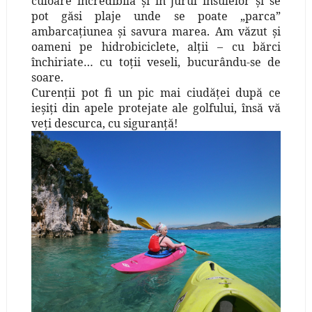
culoare incredibilă şi în jurul insulelor şi se
pot găsi plaje unde se poate „parca”
ambarcaţiunea şi savura marea. Am văzut şi
oameni pe hidrobiciclete, alţii – cu bărci
închiriate… cu toţii veseli, bucurându-se de
soare.
Curenţii pot fi un pic mai ciudăţei după ce
ieşiţi din apele protejate ale golfului, însă vă
veţi descurca, cu siguranţă!