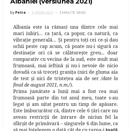
Albaniei (versiunea 2021)
by
Petra
5 YEARS AGO
3 MINUTE
READ
Albania este (a rămas) una dintre cele mai
mari iubiri… ca ţară, ca popor, ca natură, ca
vibraţie generală… Şi pentru toţi cei ce-şi dau
ochii peste cap acum, că poate nu-i sigură ca
destinaţie ori că se călătoreşte greu... doar
comparativ cu vecina de la sud, este mult mai
frumoasă, mai ieftină şi nu-i nevoie de nicio
dovadă ca să treceţi graniţa (nici de gluma aia
de test şi nici de tristeţea aia de ser
/date la
final de august 2021, n.m./
).
Prima jumătate a lunii mai a fost cea mai
frumoasă parte din tot anul meu, toate s-au
legat şi am uitat pentru un timp de apăsare.
Este îmbucurător că, dintre cele 6 ţări care nu
aveau restricţii de intrare de niciun fel la
sfârşit de primăvară – singurele 6 din lume, ca
să mai înţelegem o dată cât de cu razna-i
toat
ă