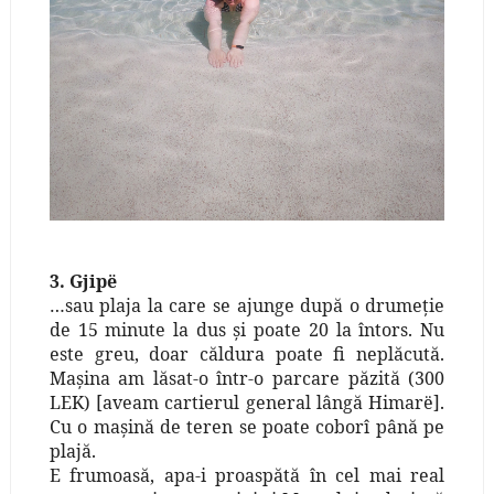
3. Gjipë
…sau plaja la care se ajunge după o drumeţie
de 15 minute la dus şi poate 20 la întors. Nu
este greu, doar căldura poate fi neplăcută.
Maşina am lăsat-o într-o parcare păzită (300
LEK) [aveam cartierul general lângă Himarë].
Cu o maşină de teren se poate coborî până pe
plajă.
E frumoasă, apa-i proaspătă în cel mai real