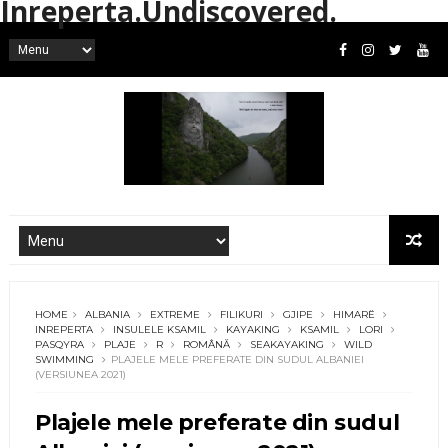
Inreperta.Undiscovered.
HOME
ALBANIA
EXTREME
FILIKURI
GJIPE
HIMARË
INREPERTA
INSULELE KSAMIL
KAYAKING
KSAMIL
LORI
PASQYRA
PLAJE
R
ROMÂNĂ
SEAKAYAKING
WILD
SWIMMING
PLAJELE MELE PREFERATE DIN SUDUL ALBANIEI
(VERSIUNEA 2021)
Plajele mele preferate din sudul