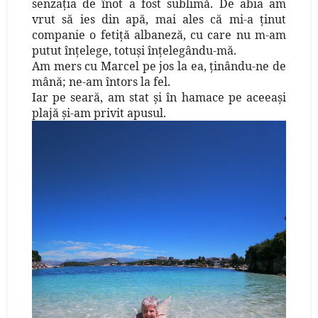
senzaţia de înot a fost sublimă. De abia am
vrut să ies din apă, mai ales că mi-a ţinut
companie o fetiţă albaneză, cu care nu m-am
putut înţelege, totuşi înţelegându-mă.
Am mers cu Marcel pe jos la ea, ţinându-ne de
mână; ne-am întors la fel.
Iar pe seară, am stat şi în hamace pe aceeaşi
plajă şi-am privit apusul.