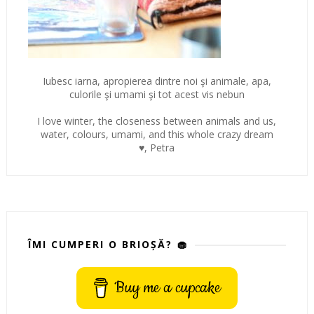
Iubesc iarna, apropierea dintre noi şi animale, apa,
culorile şi umami şi tot acest vis nebun
I love winter, the closeness between animals and us,
water, colours, umami, and this whole crazy dream
♥, Petra
ÎMI CUMPERI O BRIOȘĂ? 🧁
Buy me a cupcake