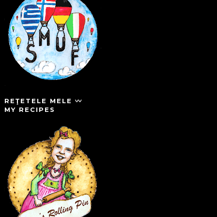
REŢETELE MELE 〰️
MY RECIPES