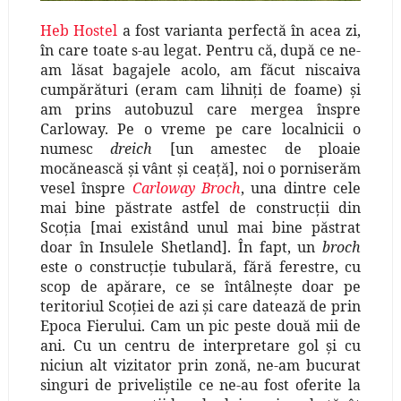
Heb Hostel
a fost varianta perfectă în acea zi,
în care toate s-au legat. Pentru că, după ce ne-
am lăsat bagajele acolo, am făcut niscaiva
cumpărături (eram cam lihniţi de foame) şi
am prins autobuzul care mergea înspre
Carloway. Pe o vreme pe care localnicii o
numesc
dreich
[un amestec de ploaie
mocănească şi vânt şi ceaţă], noi o porniserăm
vesel înspre
Carloway Broch
, una dintre cele
mai bine păstrate astfel de construcţii din
Scoţia [mai existând unul mai bine păstrat
doar în Insulele Shetland]. În fapt, un
broch
este o construcţie tubulară, fără ferestre, cu
scop de apărare, ce se întâlneşte doar pe
teritoriul Scoţiei de azi şi care datează de prin
Epoca Fierului. Cam un pic peste două mii de
ani. Cu un centru de interpretare gol şi cu
niciun alt vizitator prin zonă, ne-am bucurat
singuri de priveliştile ce ne-au fost oferite la