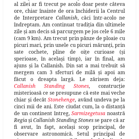
al zilei ar fi trecut pe acolo doar peste câteva
ore, chiar înainte de ora închiderii la Centrul
de Interpretare
Callanish
, căci într-acolo ne
îndreptam. Am continuat tradiţia din ultimele
zile şi am decis să parcurgem pe jos cele 6 mile
(cam 9 km). Am trecut prin pânze de ploaie cu
picuri mari, prin unele cu picuri mărunţi, prin
sate cochete, pline de oiţe curioase (şi
sperioase, în acelaşi timp), iar în final, am
ajuns şi la Callanish. Din sat a mai trebuit să
mergem cam 3 sferturi de milă şi apoi am
făcut o dreapta largă. Le zărisem deja:
Callanish Standing Stones
, construcţie
misterioasă ce se presupune că este mai veche
chiar şi decât
Stonehenge
, având undeva pe la
cinci mii de ani. Este ciudat cum, la o distanţă
de un continent întreg,
Sarmizegetusa
noastră
Regia
şi
Callanish Standing Stones
se pare că ar
fi avut, în fapt, acelaşi scop principal, de
observare astronomică. Setul principal de