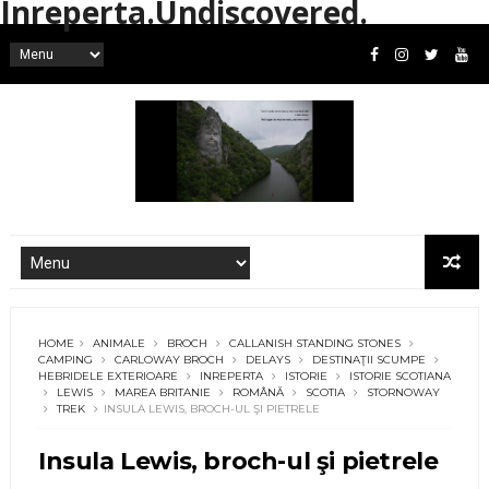
Inreperta.Undiscovered.
HOME
ANIMALE
BROCH
CALLANISH STANDING STONES
CAMPING
CARLOWAY BROCH
DELAYS
DESTINAŢII SCUMPE
HEBRIDELE EXTERIOARE
INREPERTA
ISTORIE
ISTORIE SCOTIANA
LEWIS
MAREA BRITANIE
ROMÂNĂ
SCOTIA
STORNOWAY
TREK
INSULA LEWIS, BROCH-UL ŞI PIETRELE
Insula Lewis, broch-ul şi pietrele