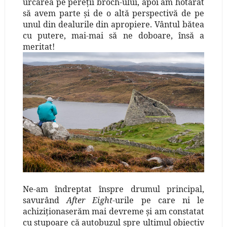
urcarea pe pereţii broch-ului, apoi am hotărât
să avem parte şi de o altă perspectivă de pe
unul din dealurile din apropiere. Vântul bătea
cu putere, mai-mai să ne doboare, însă a
meritat!
Ne-am îndreptat înspre drumul principal,
savurând
After Eight
-urile pe care ni le
achiziţionaserăm mai devreme şi am constatat
cu stupoare că autobuzul spre ultimul obiectiv