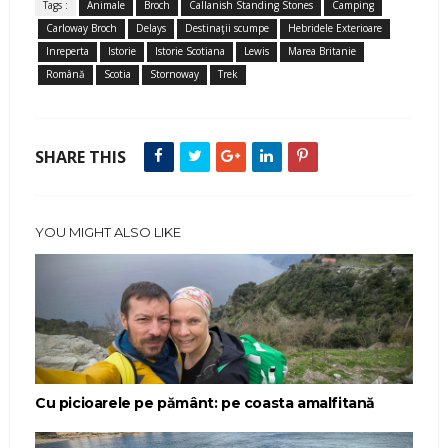
Tags :
Animale
Broch
Callanish Standing Stones
Camping
Carloway Broch
Delays
Destinaţii scumpe
Hebridele Exterioare
Inreperta
Istorie
Istorie Scotiana
Lewis
Marea Britanie
Română
Scotia
Stornoway
Trek
SHARE THIS
YOU MIGHT ALSO LIKE
Cu picioarele pe pământ: pe coasta amalfitană