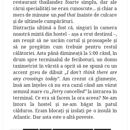
restaurant thailandez foarte simplu, dar ale
cărui specialităţi ne erau cunoscute... şi chiar a
mers de minune un
pad thai
înainte de culcare
şi de ultimele cumpărături.
Distracţia ultimă a fost că, singuri în camera
noastră mixtă din hostel – aşa a vrut destinul –,
am reuşit să ne uscăm cortul şi prosoapele şi
să ne pregătim cum trebuie pentru restul
călătoriei. Asta până dimineaţă la 5:00 când, în
drum spre terminalul de feriboturi, un domn
taximetrist în vârstă a oprit să ne spună cu un
accent greu de dibuit
„I don’t think there are
any crossings today”
. Am crezut că glumeşte,
însă am înţeles că nu era cazul când am văzut
semnul mare cu
„Ferry cancelled”
la intrarea în
terminal. Ce era să facem la ora aceea? Ne-am
întors la hostel şi ne-am băgat în patul
călduros. Eram blocaţi şi izolaţi pe o insulă în
Atlantic. Dar asta este o altă poveste.