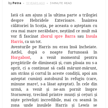
by
Petra
13 YEARS AGO
3 MINUTE
READ
Iată că am ajuns şi la ultima parte a trilogiei
despre Hebridele Exterioare. Înaintea
călătoriei în Scoţia, pe aceasta o aşteptam cu
cea mai mare nerăbdare, neştiind ce mult mă
vor fi fascinat
zborul spre Barra
sau
Insula
Harris
, ca un tot.
Aventurile pe Harris nu erau însă încheiate.
Astfel, după o noapte furtunoasă în
Horgabost
,
a venit momentul pentru
pregătirile de dimineaţă şi, cum ploaia nu s-a
oprit, ci a continuat să cadă mărunt-mărunt,
am strâns şi cortul în aceste condiţii, apoi am
aşteptat cuminţi autobuzul în refugiu (care,
minune mare!, s-a lăsat aşteptat). În cele din
urmă, a venit şi ne-am pornit înspre
Stornoway, trecând printre munţi şi ceţuri şi
nişte privelişti incredibile, mai cu seamă în
zona unde insulele Harris şi Lewis se