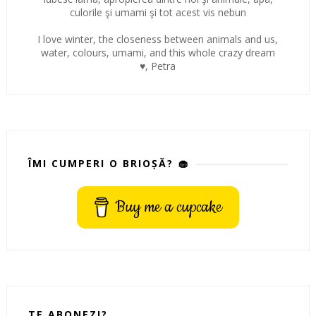
culorile şi umami şi tot acest vis nebun
I love winter, the closeness between animals and us,
water, colours, umami, and this whole crazy dream
♥, Petra
ÎMI CUMPERI O BRIOȘĂ? 🧁
Buy me a cupcake
TE ABONEZI?