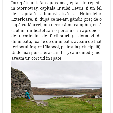
întrepătrund. Am ajuns neaşteptat de repede
în Stornoway, capitala Insulei Lewis şi un fel
de capitală administrativă a Hebridelor
Exterioare, şi, după ce ne-am gândit preţ de o
clipă cu Marcel, am decis să nu campăm, ci să
căutăm un hostel sau o pensiune în apropiere
de terminalul de feriboturi (a doua zi de
dimineaţă, foarte de dimineaţă, aveam de luat
feribotul înspre Ullapool, pe insula principală).
Unde mai pui că era cam frig, cam umed şi noi
aveam un cort ud în spate.