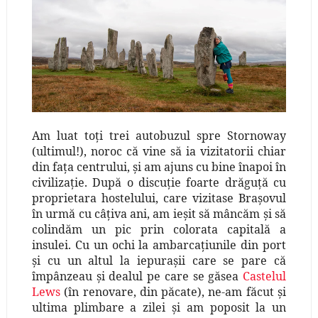
Am luat toţi trei autobuzul spre Stornoway
(ultimul!), noroc că vine să ia vizitatorii chiar
din faţa centrului, şi am ajuns cu bine înapoi în
civilizaţie. După o discuţie foarte drăguţă cu
proprietara hostelului, care vizitase Braşovul
în urmă cu câţiva ani, am ieşit să mâncăm şi să
colindăm un pic prin colorata capitală a
insulei. Cu un ochi la ambarcaţiunile din port
şi cu un altul la iepuraşii care se pare că
împânzeau şi dealul pe care se găsea
Castelul
Lews
(în renovare, din păcate), ne-am făcut şi
ultima plimbare a zilei şi am poposit la un