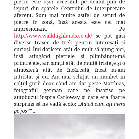
pietre este uşor accesibil, pe dealul plin de
iepuri din spatele Centrului de Interpretare
aferent. Sunt mai multe astfel de seturi de
pietre în zonă, însă acesta este cel mai
impresionant. Pe
http://www.walkhighlands.co.uk/
se pot găsi
diverse trasee de trek pentru interesaţi şi
curioşi. Îmi dorisem atât de mult să ajung aici,
însă atingând pietrele şi plimbându-mă
printre ele, am simţit atât de multă tristeţe şi o
atmosferă atât de încărcată, încât m-am
întristat şi eu. Am mai schiţat un zâmbet în
colţul gurii doar când am dat peste Matthias,
fotograful german care ne însoţise pe
autobuzul înspre Carloway şi care era foarte
surprins să ne vadă acolo:
„Adică cum aţi mers
pe jos?”...