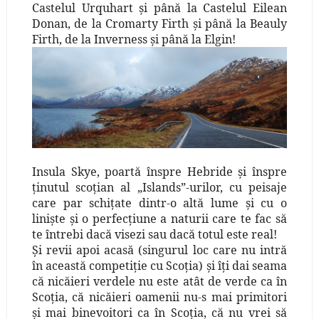
Castelul Urquhart şi până la Castelul Eilean
Donan, de la Cromarty Firth şi până la Beauly
Firth, de la Inverness şi până la Elgin!
Insula Skye, poartă înspre Hebride şi înspre
ţinutul scoţian al „Islands”-urilor, cu peisaje
care par schiţate dintr-o altă lume şi cu o
linişte şi o perfecţiune a naturii care te fac să
te întrebi dacă visezi sau dacă totul este real!
Şi revii apoi acasă (singurul loc care nu intră
în această competiţie cu Scoţia) şi îţi dai seama
că nicăieri verdele nu este atât de verde ca în
Scoţia, că nicăieri oamenii nu-s mai primitori
şi mai binevoitori ca în Scoţia, că nu vrei să