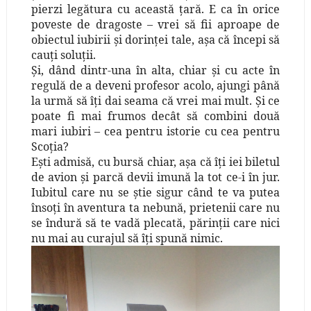
pierzi legătura cu această ţară. E ca în orice
poveste de dragoste – vrei să fii aproape de
obiectul iubirii şi dorinţei tale, aşa că începi să
cauţi soluţii.
Şi, dând dintr-una în alta, chiar şi cu acte în
regulă de a deveni profesor acolo, ajungi până
la urmă să îţi dai seama că vrei mai mult. Şi ce
poate fi mai frumos decât să combini două
mari iubiri – cea pentru istorie cu cea pentru
Scoţia?
Eşti admisă, cu bursă chiar, aşa că îţi iei biletul
de avion şi parcă devii imună la tot ce-i în jur.
Iubitul care nu se ştie sigur când te va putea
însoţi în aventura ta nebună, prietenii care nu
se îndură să te vadă plecată, părinţii care nici
nu mai au curajul să îţi spună nimic.