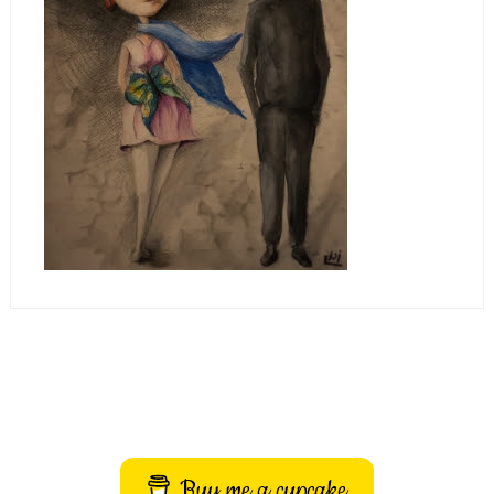
Buy me a cupcake