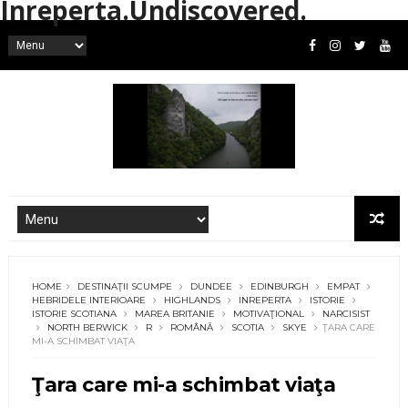
Inreperta.Undiscovered.
HOME
DESTINAŢII SCUMPE
DUNDEE
EDINBURGH
EMPAT
HEBRIDELE INTERIOARE
HIGHLANDS
INREPERTA
ISTORIE
ISTORIE SCOTIANA
MAREA BRITANIE
MOTIVAŢIONAL
NARCISIST
NORTH BERWICK
R
ROMÂNĂ
SCOTIA
SKYE
ŢARA CARE
MI-A SCHIMBAT VIAŢA
Ţara care mi-a schimbat viaţa