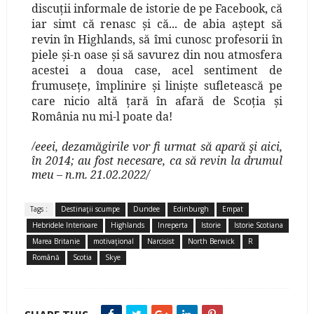
discuţii informale de istorie de pe Facebook, că
iar simt că renasc şi că... de abia aştept să
revin în Highlands, să îmi cunosc profesorii în
piele şi-n oase şi să savurez din nou atmosfera
acestei a doua case, acel sentiment de
frumuseţe, împlinire şi linişte sufletească pe
care nicio altă ţară în afară de Scoţia şi
România nu mi-l poate da!
/eeei, dezamăgirile vor fi urmat să apară şi aici,
în 2014; au fost necesare, ca să revin la drumul
meu – n.m. 21.02.2022/
Tags :
Destinaţii scumpe
Dundee
Edinburgh
Empat
Hebridele Interioare
Highlands
Inreperta
Istorie
Istorie Scotiana
Marea Britanie
motivaţional
Narcisist
North Berwick
R
Română
Scotia
Skye