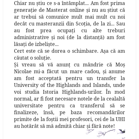
Chiar nu ştiu ce s-a întâmplat... Am fost prima
generaţie de Masterat online şi nu au ştiut că
ar trebui să comunice mult mai mult cu noi
decât cu masteranzii din Scoţia, de la zi... Sau
au fost prea ocupaţi cu alte treburi
administrative şi noi (de la distanţă) am fost
lăsaţi de izbelişte...
Cert este că se dorea o schimbare. Aşa că am
căutat o soluţie.
Şi vreau să vă anunţ cu mândrie că Moş
Nicolae mi-a făcut un mare cadou, şi anume
am fost acceptată pentru un transfer la
University of the Highlands and Islands, unde
voi studia Istoria Highlands-urilor. În mod
normal, ar fi fost necesare notele de la cealaltă
universitate pentru ca transferul să se
finalizeze, însă, pe baza recomandărilor
primite de la foştii mei profesori, cei de la UHI
au hotărât să mă admită chiar şi fără note!