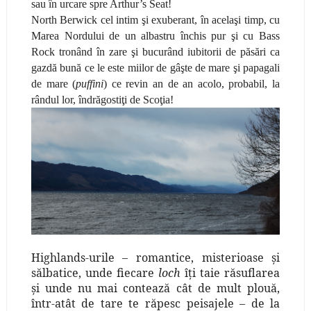
sau în urcare spre Arthur’s Seat!
North Berwick cel intim şi exuberant, în acelaşi timp, cu
Marea Nordului de un albastru închis pur şi cu Bass
Rock tronând în zare şi bucurând iubitorii de păsări ca
gazdă bună ce le este miilor de gâşte de mare şi papagali
de mare (
puffini
) ce revin an de an acolo, probabil, la
rândul lor, îndrăgostiţi de Scoţia!
Highlands-urile – romantice, misterioase şi
sălbatice, unde fiecare
loch
îţi taie răsuflarea
şi unde nu mai contează cât de mult plouă,
într-atât de tare te răpesc peisajele – de la