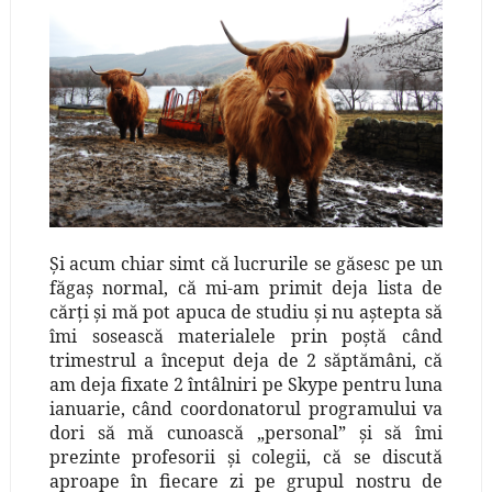
Şi acum chiar simt că lucrurile se găsesc pe un
făgaş normal, că mi-am primit deja lista de
cărţi şi mă pot apuca de studiu şi nu aştepta să
îmi sosească materialele prin poştă când
trimestrul a început deja de 2 săptămâni, că
am deja fixate 2 întâlniri pe Skype pentru luna
ianuarie, când coordonatorul programului va
dori să mă cunoască „personal” şi să îmi
prezinte profesorii şi colegii, că se discută
aproape în fiecare zi pe grupul nostru de