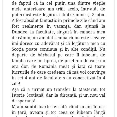
de faptul că în cel puţin una dintre vieţile
mele anterioare am trăit acolo, într-atât de
puternică este legătura dintre mine şi Scoţia.
A fost absolut fantastic în primele zile când am
fost realmente în vacanţă, dar, ajunsă la
Dundee, la facultate, singură în camera mea
de cămin, mi-am dat seama că nu este ceea ce
îmi doresc cu adevărat şi că legătura mea cu
Scoţia poate continua şi în alte condiţii. Nu
departe de bărbatul pe care îl iubeam, de
familia care-mi lipsea, de prietenii de care-mi
era dor, de România mea! Şi iată că toate
lucrurile de care credeam că mă voi convinge
în cei 4 ani de facultate s-au concretizat în 4
zile!
Aşa că a urmat un transfer la Masterat, tot
Istorie Scoţiană, dar la distanţă, şi un nou val
de speranţă.
M-am simţit foarte fericită când m-am întors
în ţară, aveam şi tot ceea ce iubeam lângă