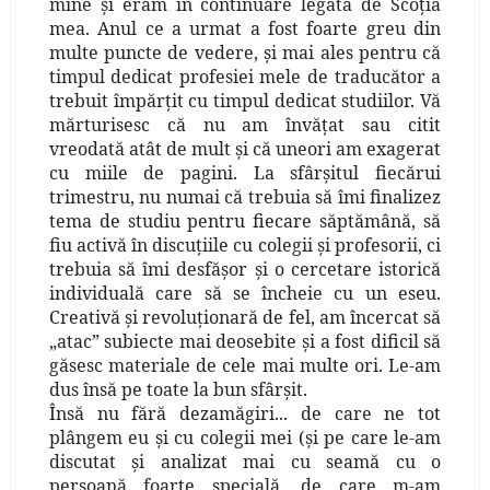
mine şi eram în continuare legată de Scoţia
mea. Anul ce a urmat a fost foarte greu din
multe puncte de vedere, şi mai ales pentru că
timpul dedicat profesiei mele de traducător a
trebuit împărţit cu timpul dedicat studiilor. Vă
mărturisesc că nu am învăţat sau citit
vreodată atât de mult şi că uneori am exagerat
cu miile de pagini. La sfârşitul fiecărui
trimestru, nu numai că trebuia să îmi finalizez
tema de studiu pentru fiecare săptămână, să
fiu activă în discuţiile cu colegii şi profesorii, ci
trebuia să îmi desfăşor şi o cercetare istorică
individuală care să se încheie cu un eseu.
Creativă şi revoluţionară de fel, am încercat să
„atac” subiecte mai deosebite şi a fost dificil să
găsesc materiale de cele mai multe ori. Le-am
dus însă pe toate la bun sfârşit.
Însă nu fără dezamăgiri... de care ne tot
plângem eu şi cu colegii mei (şi pe care le-am
discutat şi analizat mai cu seamă cu o
persoană foarte specială, de care m-am