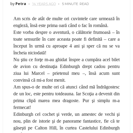
by
Petra
14 YEARS AGO
5 MINUTE
READ
Am scris de atât de multe ori cuvintele care urmează în
engleză, însă este prima oară când o fac în română.
Este vorba despre o aventură, o călătorie frumoasă – în
toate sensurile în care aceasta poate fi definită – care a
început în urmă cu aproape 4 ani şi sper că nu se va
încheia niciodată!
Nu ştiu ce forţe m-au ghidat înspre a cumpăra acel bilet
de avion cu destinaţia Edinburgh drept cadou pentru
ziua lui Marcel – prietenul meu –, însă acum sunt
convinsă că mi-a fost menit.
Am spus-o de multe ori că atunci când mă îndrăgostesc
de un loc, este pentru totdeauna. Iar Scoţia a devenit din
prima clipă marea mea dragoste. Pur şi simplu m-a
fermecat!
Edinburgh cel cochet şi verde, un amestec de vechi şi
nou, plin de istorie şi de panorame fantastice, fie că te
găseşti pe Calton Hill, în curtea Castelului Edinburgh