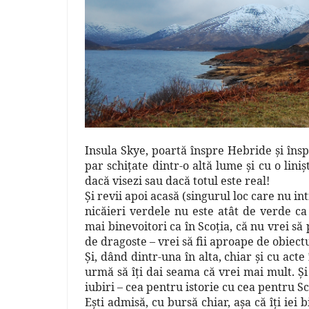
Insula Skye, poartă înspre Hebride şi înspr
par schiţate dintr-o altă lume şi cu o liniş
dacă visezi sau dacă totul este real!
Şi revii apoi acasă (singurul loc care nu in
nicăieri verdele nu este atât de verde ca 
mai binevoitori ca în Scoţia, că nu vrei să 
de dragoste – vrei să fii aproape de obiectul 
Şi, dând dintr-una în alta, chiar şi cu act
urmă să îţi dai seama că vrei mai mult. Ş
iubiri – cea pentru istorie cu cea pentru S
Eşti admisă, cu bursă chiar, aşa că îţi iei b