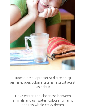
Iubesc iarna, apropierea dintre noi şi
animale, apa, culorile şi umami şi tot acest
vis nebun
I love winter, the closeness between
animals and us, water, colours, umami,
and this whole crazy dream