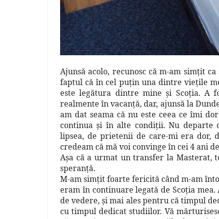
Ajunsă acolo, recunosc că m-am simţit ca 
faptul că în cel puţin una dintre vieţile m
este legătura dintre mine şi Scoţia. A f
realmente în vacanţă, dar, ajunsă la Dunde
am dat seama că nu este ceea ce îmi dore
continua şi în alte condiţii. Nu departe
lipsea, de prietenii de care-mi era dor,
credeam că mă voi convinge în cei 4 ani de 
Aşa că a urmat un transfer la Masterat, to
speranţă.
M-am simţit foarte fericită când m-am înto
eram în continuare legată de Scoţia mea. 
de vedere, şi mai ales pentru că timpul de
cu timpul dedicat studiilor. Vă mărturises