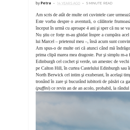
by
Petra
14 YEARS AGO
5 MINUTE
READ
Am scris de atât de multe ori cuvintele care urmează
Este vorba despre o aventură, o călătorie frumoasă 
început în urmă cu aproape 4 ani şi sper că nu se va
Nu ştiu ce forţe m-au ghidat înspre a cumpăra acel
lui Marcel – prietenul meu –, însă acum sunt convin
Am spus-o de multe ori că atunci când mă îndrăgost
prima clipă marea mea dragoste. Pur şi simplu m-a
Edinburgh cel cochet şi verde, un amestec de vechi şi
pe Calton Hill, în curtea Castelului Edinburgh sau î
North Berwick cel intim şi exuberant, în acelaşi ti
tronând în zare şi bucurând iubitorii de păsări ca g
(
puffini
) ce revin an de an acolo, probabil, la rândul 