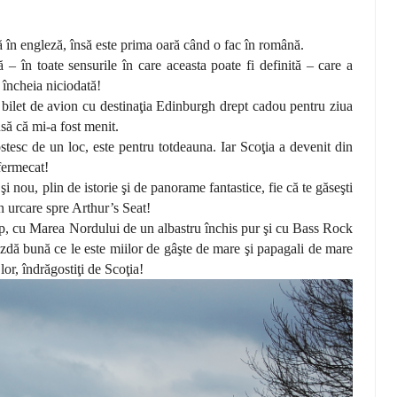
 în engleză, însă este prima oară când o fac în română.
– în toate sensurile în care aceasta poate fi definită – care a
 încheia niciodată!
 bilet de avion cu destinaţia Edinburgh drept cadou pentru ziua
să că mi-a fost menit.
esc de un loc, este pentru totdeauna. Iar Scoţia a devenit din
 fermecat!
 nou, plin de istorie şi de panorame fantastice, fie că te găseşti
n urcare spre Arthur’s Seat!
mp, cu Marea Nordului de un albastru închis pur şi cu Bass Rock
azdă bună ce le este miilor de gâşte de mare şi papagali de mare
lor, îndrăgostiţi de Scoţia!