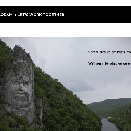
BORĂM! ● LET'S WORK TOGETHER!