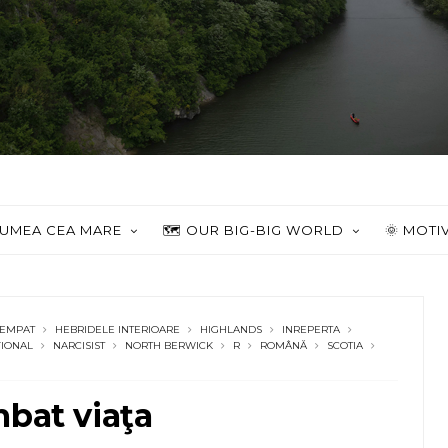
 LUMEA CEA MARE
🗺️ OUR BIG-BIG WORLD
🌞 MOTI
EMPAT
HEBRIDELE INTERIOARE
HIGHLANDS
INREPERTA
ŢIONAL
NARCISIST
NORTH BERWICK
R
ROMÂNĂ
SCOTIA
mbat viaţa