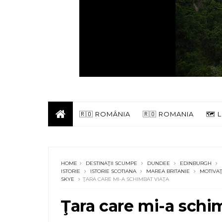
🇷🇴 ROMÂNIA
🇷🇴 ROMANIA
🗺️
HOME
DESTINAŢII SCUMPE
DUNDEE
EDINBURGH
ISTORIE
ISTORIE SCOTIANA
MAREA BRITANIE
MOTIVA
SKYE
ŢARA CARE MI-A SCHIMBAT VIAŢA
Ţara care mi-a schi