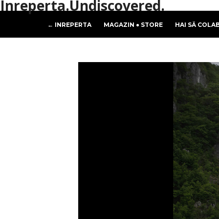
Inreperta.Undiscovered.
← INREPERTA
MAGAZIN ● STORE
HAI SĂ COLA