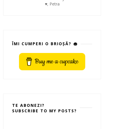
♥, Petra
ÎMI CUMPERI O BRIOȘĂ? 🧁
Buy me a cupcake
TE ABONEZI?
SUBSCRIBE TO MY POSTS?