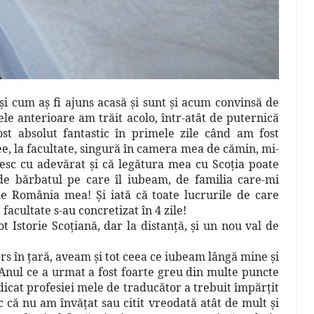
şi cum aş fi ajuns acasă şi sunt şi acum convinsă de
ele anterioare am trăit acolo, într-atât de puternică
ost absolut fantastic în primele zile când am fost
e, la facultate, singură în camera mea de cămin, mi-
sc cu adevărat şi că legătura mea cu Scoţia poate
 de bărbatul pe care îl iubeam, de familia care-mi
 de România mea! Şi iată că toate lucrurile de care
facultate s-au concretizat în 4 zile!
t Istorie Scoţiană, dar la distanţă, şi un nou val de
rs în ţară, aveam şi tot ceea ce iubeam lângă mine şi
Anul ce a urmat a fost foarte greu din multe puncte
dicat profesiei mele de traducător a trebuit împărţit
c că nu am învăţat sau citit vreodată atât de mult şi