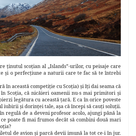
e ţinutul scoţian al „Islands”-urilor, cu peisaje care
te şi o perfecţiune a naturii care te fac să te întrebi
tră în această competiţie cu Scoţia) şi îţi dai seama că
în Scoţia, că nicăieri oamenii nu-s mai primitori şi
pierzi legătura cu această ţară. E ca în orice poveste
iubirii şi dorinţei tale, aşa că începi să cauţi soluţii.
e în regulă de a deveni profesor acolo, ajungi până la
i ce poate fi mai frumos decât să combini două mari
coţia?
iletul de avion şi parcă devii imună la tot ce-i în jur.