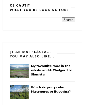
CE CAUȚI?
WHAT YOU'RE LOOKING FOR?
ŢI-AR MAI PLĂCEA...
YOU MAY ALSO LIKE...
My favourite road in the
whole world: Chelgerd to
Shushtar
Which do you prefer:
Maramureş or Bucovina?