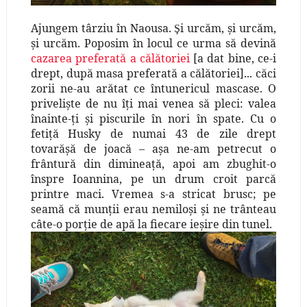
Ajungem târziu în Naousa.
i urcăm, şi urcăm,
Ş
şi urcăm. Poposim
în
locul ce urma să devină
cazarea preferată a călătoriei
[a dat bine, ce-i
drept, după masa preferată a călătoriei]... căci
zorii ne-au arătat ce întunericul mascase. O
privelişte de nu îţi mai venea să pleci: valea
înainte-ţi şi piscurile în nori în spate. Cu o
fetiţă Husky de numai 43 de zile drept
tovarăşă de joacă – aşa ne-am petrecut o
frântură din dimineaţă, apoi am zbughit-o
înspre Ioannina, pe un drum croit parcă
printre maci. Vremea s-a stricat brusc; pe
seamă că munţii erau nemiloşi şi ne trânteau
câte-o porţie de apă la fiecare ieşire din tunel.