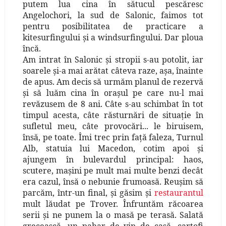
putem lua cina în sătucul pescăresc
Angelochori, la sud de Salonic, faimos tot
pentru posibilitatea de practicare a
kitesurfingului şi a windsurfingului. Dar ploua
încă.
Am intrat în Salonic şi stropii s-au potolit, iar
soarele şi-a mai arătat câteva raze, aşa, înainte
de apus. Am decis să urmăm planul de rezervă
şi să luăm cina în oraşul pe care nu-l mai
revăzusem de 8 ani. Câte s-au schimbat în tot
timpul acesta, câte răsturnări de situaţie în
sufletul meu, câte provocări... le biruisem,
însă, pe toate.
Îmi trec prin faţă faleza, Turnul
Alb, statuia lui Macedon, cotim apoi şi
ajungem în bulevardul principal: haos,
scutere, maşini pe mult mai multe benzi decât
era cazul, însă o nebunie frumoasă. Reuşim să
parcăm, într-un final, şi găsim şi
restaurantul
mult lăudat pe Trover. Înfruntăm răcoarea
serii şi ne punem la o masă pe terasă. Salată
grecească, un pahar de vin de casă, cartofi