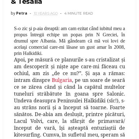
& Tesalia
by
Petra
10 YEARS AGO
4 MINUTE
READ
S-o zic şi p-aia dreaptă: am cam ezitat când iubitul meu a
propus întregii echipe un popas prin N Greciei, în
drumul spre Albania. Mă gândeam că mă voi lovi de
acelaşi comercial care-mi lăsase un gust amar în 2008,
prin Halkidiki.
Apoi, pe măsură ce planurile s-au cristalizat şi
am descoperit şi nişte ape care-mi făceau cu
ochiul, am zis „de ce nu?”. Şi aşa a rămas:
intram dinspre
Bulgaria
, pe un soare de seară
ce se zărea când şi când la capătul multelor
tuneluri străbătute în goana spre Salonic.
Undeva deasupra Peninsulei Halkidiki (sîc!), s-
au strâns norii şi a început să toarne. Foarte
sănătos. De-abia am desluşit, printre picături,
Lacul Volvi, care, la sfârşit de primavară/
început de vară, îşi aşteaptă entuziaştii de
kitesurfing. Cumva, în sufletul meu, speram să