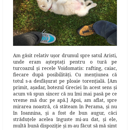
Am găsit relativ uşor drumul spre satul Aristi,
unde eram aşteptaţi pentru o tură pe
turcoazul şi recele Voidomatis: rafting, caiac,
fiecare după posibilităţi. Cu menţiunea că
totul s-a desfăşurat pe ploaie torenţială. [Am
primit, aşadar, botezul Greciei în acest sens şi
acum vă spun sincer că nu îmi mai pasă pe ce
vreme mă duc pe apă.] Apoi, am aflat, spre
mirarea noastră, că stăteam în Perama, şi nu
în Ioannina, şi a fost de bun augur, căci
străduţele acelea înguste mi-au dat, şi ele,
multă bună dispoziţie şi m-au făcut să mă simt