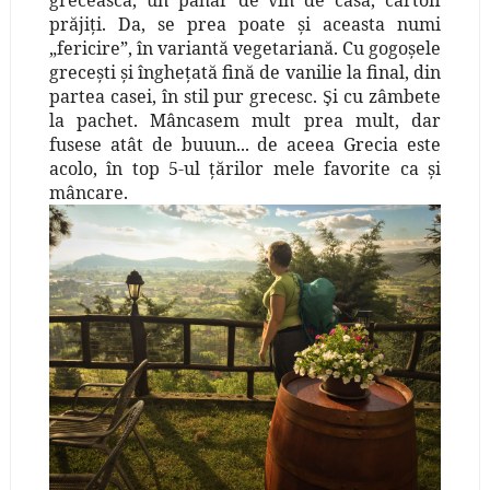
prăjiţi. Da, se prea poate şi aceasta numi
„fericire”, în variantă vegetariană. Cu gogoşele
greceşti şi îngheţată fină de vanilie la final, din
partea casei, în stil pur grecesc.
i cu zâmbete
Ş
la pachet. Mâncasem mult prea mult, dar
fusese atât de buuun... de aceea Grecia este
acolo, în top 5-ul ţărilor mele favorite ca şi
mâncare.