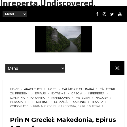
Inreperta.Undiscovered.
HOME
ARACHTHOS
ARISTI
CĂLĂTORIE CULINARĂ
CĂLĂTORII
CU PRIETENII
EPIRUS
EXTREME
GRECIA
INREPERTA
IOANNINA
KAYAKING
MAKEDONIA
METEORA
NAOUSA
PERAMA
R
RAFTING
ROMÂNĂ
SALONIC
TESALIA
VOIDOMATIS
PRIN N GRECIEI: MAKEDONIA, EPIRUS & TESALIA
Prin N Greciei: Makedonia, Epirus