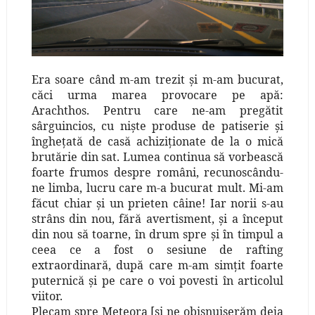
Era soare când m-am trezit şi m-am bucurat,
căci urma marea provocare pe apă:
Arachthos. Pentru care ne-am pregătit
sârguincios, cu nişte produse de patiserie şi
îngheţată de casă achiziţionate de la o mică
brutărie din sat. Lumea continua să vorbească
foarte frumos despre români, recunoscându-
ne limba, lucru care m-a bucurat mult. Mi-am
făcut chiar şi un prieten câine! Iar norii s-au
strâns din nou, fără avertisment, şi a început
din nou să toarne, în drum spre şi în timpul a
ceea ce a fost o sesiune de rafting
extraordinară, după care m-am simţit foarte
puternică şi pe care o voi povesti în articolul
viitor.
Plecam spre Meteora [şi ne obişnuiserăm deja