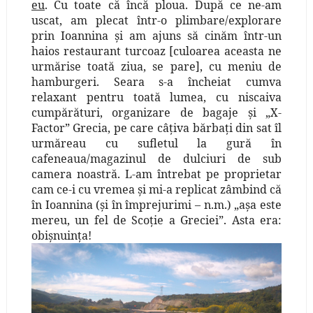
eu
. Cu toate că încă ploua. După ce ne-am
uscat, am plecat într-o plimbare/explorare
prin Ioannina şi am ajuns să cinăm într-un
haios restaurant turcoaz [culoarea aceasta ne
urmărise toată ziua, se pare], cu meniu de
hamburgeri. Seara s-a încheiat cumva
relaxant pentru toată lumea, cu niscaiva
cumpărături, organizare de bagaje şi „X-
Factor” Grecia, pe care câţiva bărbaţi din sat îl
urmăreau cu sufletul la gură în
cafeneaua/magazinul de dulciuri de sub
camera noastră. L-am întrebat pe proprietar
cam ce-i cu vremea şi mi-a replicat zâmbind că
în Ioannina (şi în împrejurimi – n.m.) „aşa este
mereu, un fel de Scoţie a Greciei”. Asta era:
obişnuinţa!