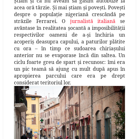
Ştiam şi că nu aveam să găsim autobuze la
acea oră târzie. Şi mai ştiam şi poveşti. Poveşti
despre o populaţie nigeriană crescândă pe
străzile Ferrarei. O
jurnalistă italiană
se
avântase în realitatea şocantă a imposibilităţii
respectivilor oameni de a-şi închiria un
acoperiş deasupra capului, a paturilor plătite
cu ora – în timp ce sudoarea chiriaşului
anterior nu se evaporase încă din saltea. Un
ciclu foarte greu de spart şi recunosc: îmi era
un pic teamă să ajung cu mult după apus în
apropierea parcului care era pe drept
considerat teritoriul lor.