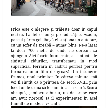
Frica este o alegere şi trăieşte doar în capul
nostru. La fel o fac şi prejudecăţile. Aşadar,
parcul părea gol, lângă el staţiona un autobuz,
cu un şofer de treabă – numa’ bine. Ne-a lăsat
la doar 700 metri de unde ne doream să
ajungem. Alei foarte întunecate, accentuate de
sinistrul zidurilor, transformau în mod
superficial Ferrara în cadrul perfect pentru
turnarea unui film de groază. Un întuneric
frumos, unul primitor. În câteva minute, mă
voi fi simţit ca o prinţesă de secol XVIII, prin
locul unde urma să locuim în acea seară. Scară
abruptă, şemineu alburiu, un decor pe care
am avut norocul să îl experimentez în acel
tumult de modern vs. antic.