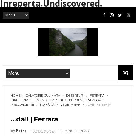
Inreperta.Undiscovered.
HOME
CĂLĂTORIE CULINARĂ
DESERTURI
FERRARA
INREPERTA
ITALIA
OAMENI
POPULAŢIE NEAGRĂ
PRECONCEPȚII
ROMÂNĂ
VEGETARIAN
…DA!! | FERRARA
…da!! | Ferrara
by
Petra
9 YEARS AGO
2 MINUTE
READ