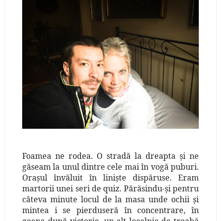
Foamea ne rodea. O stradă la dreapta şi ne
găseam la unul dintre cele mai în vogă puburi.
Oraşul învăluit în linişte dispăruse. Eram
martorii unei seri de quiz. Părăsindu-şi pentru
câteva minute locul de la masa unde ochii şi
mintea i se pierduseră în concentrare, în
goana după victorie, un alt localnic de treabă