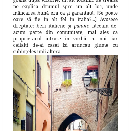
ne explica drumul spre un alt loc, unde
mâncarea bună era ca şi garantată. [Se poate
oare să fie în alt fel în Italia?...] Avusese
dreptate: beri italiene şi
panini
; făceam de-
acum parte din comunitate, mai ales că
proprietarul intrase în vorbă cu noi, iar
ceilalţi de-ai casei îşi aruncau glume cu
subînţeles unii altora.