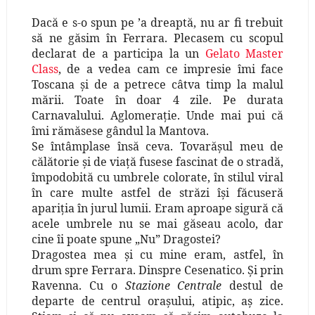
Dacă e s-o spun pe ’a dreaptă, nu ar fi trebuit
să ne găsim în Ferrara. Plecasem cu scopul
declarat de a participa la un
Gelato Master
Class
, de a vedea cam ce impresie îmi face
Toscana şi de a petrece câtva timp la malul
mării. Toate în doar 4 zile. Pe durata
Carnavalului. Aglomeraţie. Unde mai pui că
îmi rămăsese gândul la Mantova.
Se întâmplase însă ceva. Tovarăşul meu de
călătorie şi de viaţă fusese fascinat de o stradă,
împodobită cu umbrele colorate, în stilul viral
în care multe astfel de străzi îşi făcuseră
apariţia în jurul lumii. Eram aproape sigură că
acele umbrele nu se mai găseau acolo, dar
cine îi poate spune „Nu” Dragostei?
Dragostea mea şi cu mine eram, astfel, în
drum spre Ferrara. Dinspre Cesenatico. Şi prin
Ravenna. Cu o
Stazione Centrale
destul de
departe de centrul oraşului, atipic, aş zice.