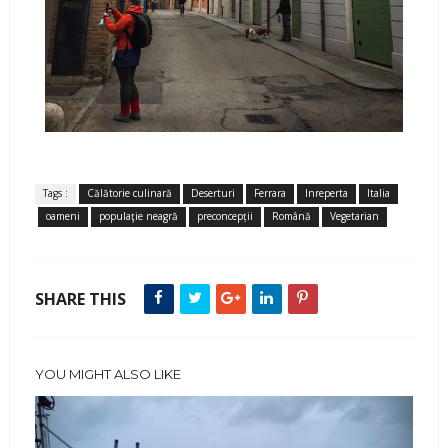
Tags :
Călătorie culinară
Deserturi
Ferrara
Inreperta
Italia
oameni
populaţie neagră
preconcepții
Română
Vegetarian
SHARE THIS
YOU MIGHT ALSO LIKE