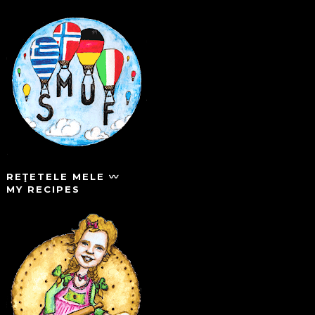
REŢETELE MELE 〰️
MY RECIPES