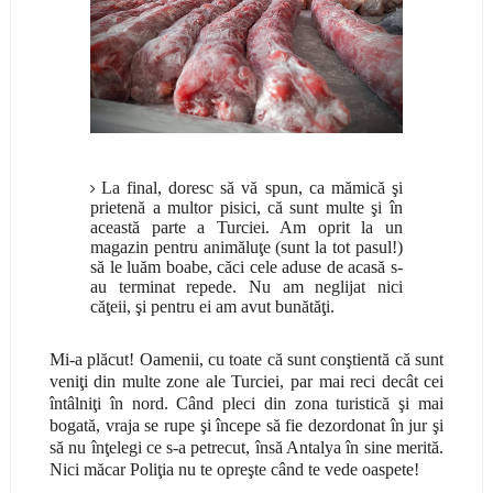
La final, doresc să vă spun, ca mămică şi
prietenă a multor pisici, că sunt multe şi în
această parte a Turciei. Am oprit la un
magazin pentru animăluţe (sunt la tot pasul!)
să le luăm boabe, căci cele aduse de acasă s-
au terminat repede. Nu am neglijat nici
căţeii, şi pentru ei am avut bunătăţi.
Mi-a plăcut! Oamenii, cu toate că sunt conştientă că sunt
veniţi din multe zone ale Turciei, par mai reci decât cei
întâlniţi în nord. Când pleci din zona turistică şi mai
bogată, vraja se rupe şi începe să fie dezordonat în jur şi
să nu înţelegi ce s-a petrecut, însă Antalya în sine merită.
Nici măcar Poliţia nu te opreşte când te vede oaspete!