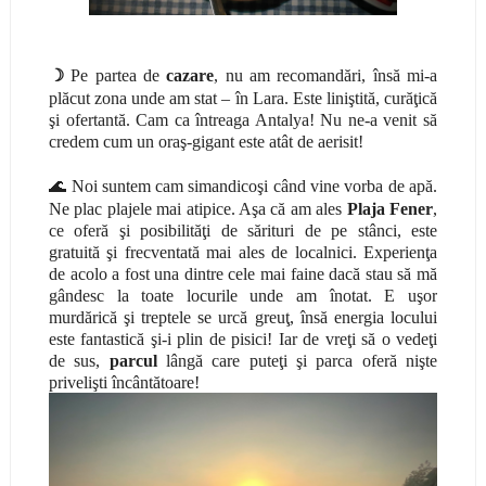
☽
Pe partea de
cazare
, nu am recomandări, însă mi-a
plăcut zona unde am stat – în Lara. Este liniştită, curăţică
şi ofertantă. Cam ca întreaga Antalya! Nu ne-a venit să
credem cum un oraş-gigant este atât de aerisit!
🌊
Noi suntem cam simandicoşi când vine vorba de apă.
Ne plac plajele mai atipice. Aşa că am ales
Plaja Fener
,
ce oferă şi posibilităţi de sărituri de pe stânci, este
gratuită şi frecventată mai ales de localnici. Experienţa
de acolo a fost una dintre cele mai faine dacă stau să mă
gândesc la toate locurile unde am înotat. E uşor
murdărică şi treptele se urcă greuţ, însă energia locului
este fantastică şi-i plin de pisici! Iar de vreţi să o vedeţi
de sus,
parcul
lângă care puteţi şi parca oferă nişte
privelişti încântătoare!