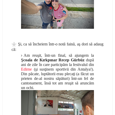
𓇼
Şi, ca să încheiem într-o notă faină, aş dori să adaug
că:
Am reuşit, într-un final, să ajungem la
Şcoala de Kırkpınar
Recep Gürbüz
după
ani de zile în care participăm la festivalul din
Edirne
(şi susţinem sportivii din Antalya!).
Din păcate, luptătorii erau plecaţi (a făcut un
prieten de-al nostru săpături) într-un fel de
cantonament, însă tot am reuşit să aruncăm
un ochi.