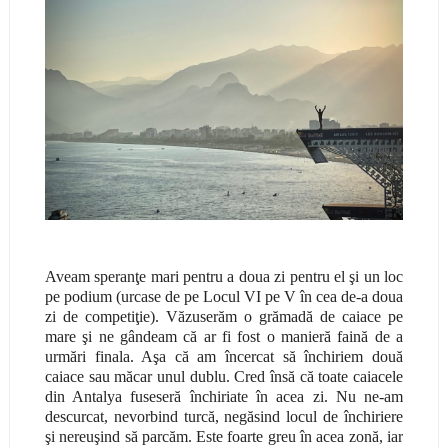
Aveam speranţe mari pentru a doua zi pentru el şi un loc
pe podium (urcase de pe Locul VI pe V în cea de-a doua
zi de competiţie). Văzuserăm o grămadă de caiace pe
mare şi ne gândeam că ar fi fost o manieră faină de a
urmări finala. Aşa că am încercat să închiriem două
caiace sau măcar unul dublu. Cred însă că toate caiacele
din Antalya fuseseră închiriate în acea zi. Nu ne-am
descurcat, nevorbind turcă, negăsind locul de închiriere
şi nereuşind să parcăm. Este foarte greu în acea zonă, iar