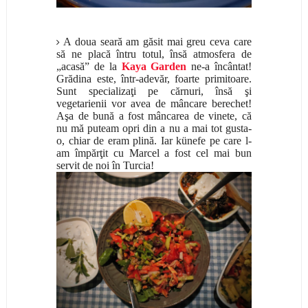
A doua seară am găsit mai greu ceva care
să ne placă întru totul, însă atmosfera de
„acasă” de la
Kaya Garden
ne-a încântat!
Grădina este, într-adevăr, foarte primitoare.
Sunt specializaţi pe cărnuri, însă şi
vegetarienii vor avea de mâncare berechet!
Aşa de bună a fost mâncarea de vinete, că
nu mă puteam opri din a nu a mai tot gusta-
o, chiar de eram plină. Iar künefe pe care l-
am împărţit cu Marcel a fost cel mai bun
servit de noi în Turcia!