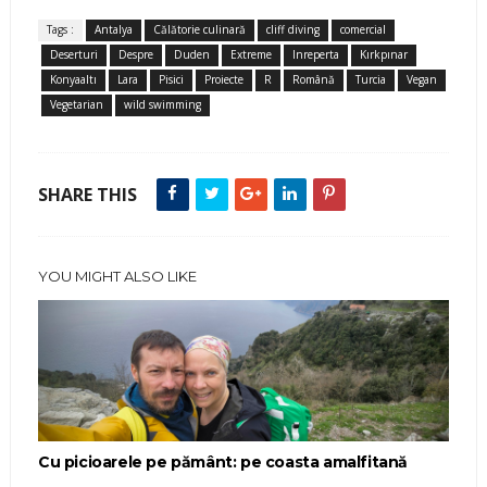
Tags :
Antalya
Călătorie culinară
cliff diving
comercial
Deserturi
Despre
Duden
Extreme
Inreperta
Kırkpınar
Konyaaltı
Lara
Pisici
Proiecte
R
Română
Turcia
Vegan
Vegetarian
wild swimming
SHARE THIS
YOU MIGHT ALSO LIKE
Cu picioarele pe pământ: pe coasta amalfitană