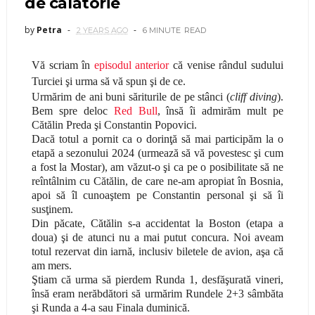
de călătorie
by
Petra
2 YEARS AGO
6 MINUTE
READ
Vă scriam în
episodul anterior
că venise rândul sudului
Turciei şi urma să vă spun şi de ce.
Urmărim de ani buni săriturile de pe stânci (
cliff diving
).
Bem spre deloc
Red Bull
, însă îi admirăm mult pe
Cătălin Preda şi Constantin Popovici.
Dacă totul a pornit ca o dorinţă să mai participăm la o
etapă a sezonului 2024 (urmează să vă povestesc şi cum
a fost la Mostar), am văzut-o şi ca pe o posibilitate să ne
reîntâlnim cu Cătălin, de care ne-am apropiat în Bosnia,
apoi să îl cunoaştem pe Constantin personal şi să îi
susţinem.
Din păcate, Cătălin s-a accidentat la Boston (etapa a
doua) şi de atunci nu a mai putut concura. Noi aveam
totul rezervat din iarnă, inclusiv biletele de avion, aşa că
am mers.
Ştiam că urma să pierdem Runda 1, desfăşurată vineri,
însă eram nerăbdători să urmărim Rundele 2+3
sâmbăta
şi Runda a 4-a sau Finala duminică.