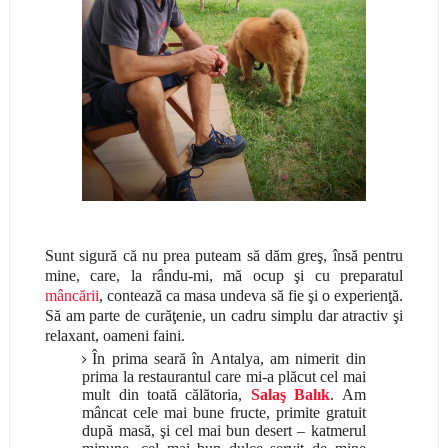
Sunt sigură că nu prea puteam să dăm greş, însă pentru
mine, care, la rându-mi, mă ocup şi cu preparatul
mâncării
, contează ca masa undeva să fie şi o experienţă.
Să am parte de curăţenie, un cadru simplu dar atractiv şi
relaxant, oameni faini.
În prima seară în Antalya, am nimerit din
prima la restaurantul care mi-a plăcut cel mai
mult din toată călătoria,
Salaş Balık
. Am
mâncat cele mai bune fructe, primite gratuit
după masă, şi cel mai bun desert – katmerul