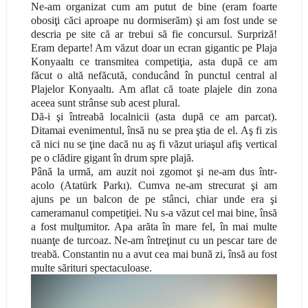
Ne-am organizat cum am putut de bine (eram foarte
obosiţi căci aproape nu dormiserăm) şi am fost unde se
descria pe site că ar trebui să fie concursul. Surpriză!
Eram departe! Am văzut doar un ecran gigantic pe Plaja
Konyaaltı ce transmitea competiţia, asta după ce am
făcut o altă nefăcută, conducând în punctul central al
Plajelor Konyaaltı. Am aflat că toate plajele din zona
aceea sunt strânse sub acest plural.
Dă-i şi întreabă localnicii (asta după ce am parcat).
Ditamai evenimentul, însă nu se prea ştia de el. Aş fi zis
că nici nu se ţine dacă nu aş fi văzut uria
ş
ul afiş vertical
pe o clădire gigant în drum spre plajă.
Până la urmă, am auzit noi zgomot şi ne-am dus într-
acolo (Atatürk Parkı). Cumva ne-am strecurat şi am
ajuns pe un balcon de pe stânci, chiar unde era şi
cameramanul competiţiei. Nu s-a văzut cel mai bine, însă
a fost mulţumitor. Apa arăta în mare fel, în mai multe
nuanţe de turcoaz. Ne-am întreţinut cu un pescar tare de
treabă. Constantin nu a avut cea mai bună zi, însă au fost
multe sărituri spectaculoase.