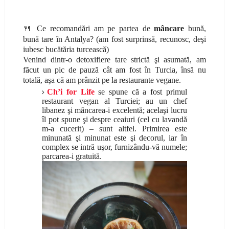
🍴
Ce recomand
ări am pe partea de
mâncare
bună,
bună tare în Antalya? (am fost surprinsă, recunosc, deşi
iubesc bucătăria turcească)
Venind dintr-o detoxifiere tare strictă şi asumată, am
făcut un pic de pauză cât am fost în Turcia, însă nu
totală, aşa că am prânzit pe la restaurante vegane.
Ch’i for Life
se spune că a fost primul
restaurant vegan al Turciei; au un chef
libanez şi mâncarea-i excelentă; acelaşi lucru
îl pot spune şi despre ceaiuri (cel cu lavandă
m-a cucerit) – sunt altfel. Primirea este
minunată şi minunat este şi decorul, iar în
complex se intră uşor, furnizându-vă numele;
parcarea-i gratuită.