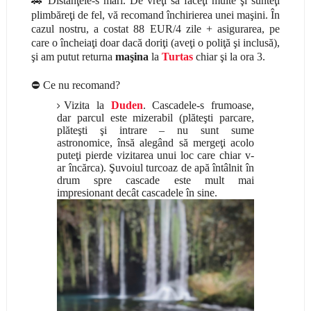
🚗
Distanţele-s mari. De vreţi să faceţi multe şi sunteţi
plimbăreţi de fel, vă recomand închirierea unei maşini. În
cazul nostru, a costat 88 EUR/4 zile + asigurarea, pe
care o încheiaţi doar dacă doriţi (aveţi o poliţă şi inclusă),
şi am putut returna
maşina
la
Turtas
chiar şi la ora 3.
⛔
Ce nu recomand?
Vizita la
Duden
. Cascadele-s frumoase,
dar parcul este mizerabil (plăteşti parcare,
plăteşti şi intrare – nu sunt sume
astronomice, însă alegând să mergeţi acolo
puteţi pierde vizitarea unui loc care chiar v-
ar încărca). Şuvoiul turcoaz de apă întâlnit în
drum spre cascade este mult mai
impresionant decât cascadele în sine.