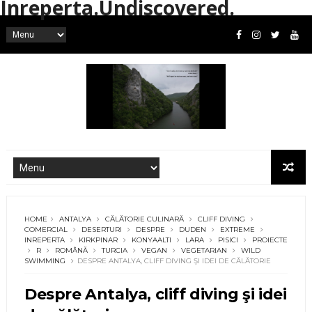
Inreperta.Undiscovered.
HOME
ANTALYA
CĂLĂTORIE CULINARĂ
CLIFF DIVING
COMERCIAL
DESERTURI
DESPRE
DUDEN
EXTREME
INREPERTA
KIRKPINAR
KONYAALTI
LARA
PISICI
PROIECTE
R
ROMÂNĂ
TURCIA
VEGAN
VEGETARIAN
WILD
SWIMMING
DESPRE ANTALYA, CLIFF DIVING ŞI IDEI DE CĂLĂTORIE
Despre Antalya, cliff diving şi idei