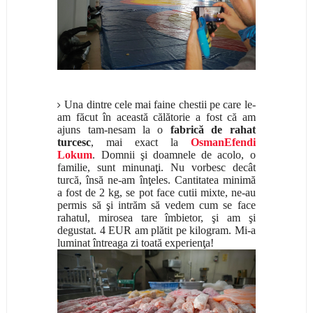
Una dintre cele mai faine chestii pe care le-
am făcut în această călătorie a fost că am
ajuns tam-nesam la o
fabrică de rahat
turcesc
, mai exact la
OsmanEfendi
Lokum
. Domnii şi doamnele de acolo, o
familie, sunt minunaţi. Nu vorbesc decât
turcă, însă ne-am înţeles. Cantitatea minimă
a fost de 2 kg, se pot face cutii mixte, ne-au
permis să şi intrăm să vedem cum se face
rahatul, mirosea tare îmbietor, şi am şi
degustat. 4 EUR am plătit pe kilogram. Mi-a
luminat întreaga zi toată experienţa!