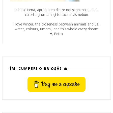
Iubesc iarna, apropierea dintre noi şi animale, apa,
culorile şi umami şi tot acest vis nebun
I love winter, the closeness between animals and us,
water, colours, umami, and this whole crazy dream
♥, Petra
ÎMI CUMPERI O BRIOȘĂ? 🧁
Buy me a cupcake