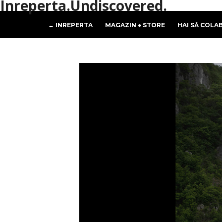
Inreperta.Undiscovered.
← INREPERTA
MAGAZIN ● STORE
HAI SĂ COLA