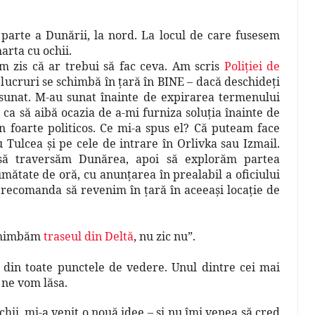
 parte a Dunării, la nord. La locul de care fusesem
rta cu ochii.
am zis că ar trebui să fac ceva. Am scris
Poliţiei de
 lucruri se schimbă în ţară în BINE – dacă deschideţi
u sunat. M-au sunat înainte de expirarea termenului
ca să aibă ocazia de a-mi furniza soluţia înainte de
n foarte politicos. Ce mi-a spus el? Că puteam face
au Tulcea şi pe cele de intrare în Orlivka sau Izmail.
i să traversăm Dunărea, apoi să explorăm partea
mătate de oră, cu anunţarea în prealabil a oficiului
e recomanda să revenim în ţară în aceeaşi locaţie de
 schimbăm
traseul din Deltă
, nu zic nu”.
din toate punctele de vedere. Unul dintre cei mai
 ne vom lăsa.
hii, mi-a venit o nouă idee – şi nu îmi venea să cred