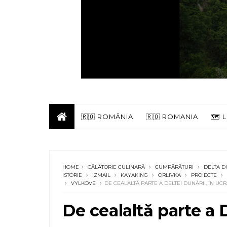
🇷🇴 ROMÂNIA
🇷🇴 ROMANIA
🗺️
HOME
CĂLĂTORIE CULINARĂ
CUMPĂRĂTURI
DELTA D
ISTORIE
IZMAIL
KAYAKING
ORLIVKA
PROIECTE
VYLKOVE
DE CEALALTĂ PARTE A DELTEI DUNĂRII, ÎN UC
De cealaltă parte a D