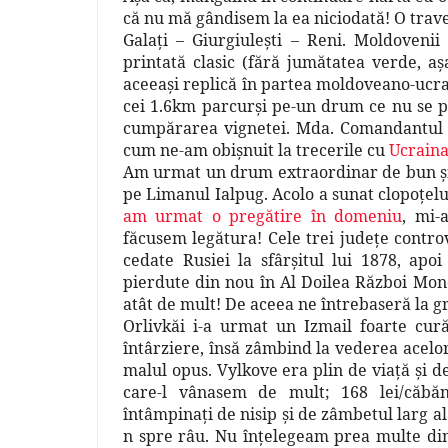
că nu mă gândisem la ea niciodată! O trave
Galaţi – Giurgiuleşti – Reni. Moldoveni
printată clasic (fără jumătatea verde, a
aceeaşi replică în partea moldoveano-uc
cei 1.6km parcurşi pe-un drum ce nu se 
cumpărarea vignetei. Mda. Comandantul a
cum ne-am obişnuit la trecerile cu
Ucrain
Am urmat un drum extraordinar de bun şi d
pe Limanul Ialpug. Acolo a sunat clopoţelu
am urmat o pregătire în domeniu
, mi-
făcusem legătura! Cele trei judeţe contro
cedate Rusiei la sfârşitul lui 1878, apo
pierdute din nou în Al Doilea Război Mon
atât de mult! De aceea ne întrebaseră la 
Orlivkăi i-a urmat un Izmail foarte cură
întârziere, însă zâmbind la vederea acelor
malul opus. Vylkove era plin de viaţă şi 
care-l vânasem de mult; 168 lei/căbăn
întâmpinaţi de nisip şi de zâmbetul larg a
n spre râu. Nu înţelegeam prea multe din