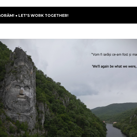
BORĂM! ● LET'S WORK TOGETHER!