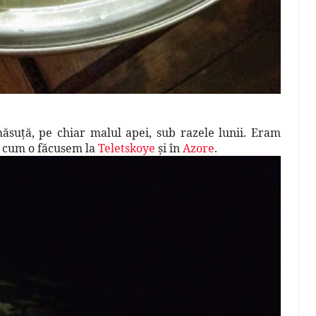
suţă, pe chiar malul apei, sub razele lunii. Eram
el cum o făcusem la
Teletskoye
şi în
Azore
.