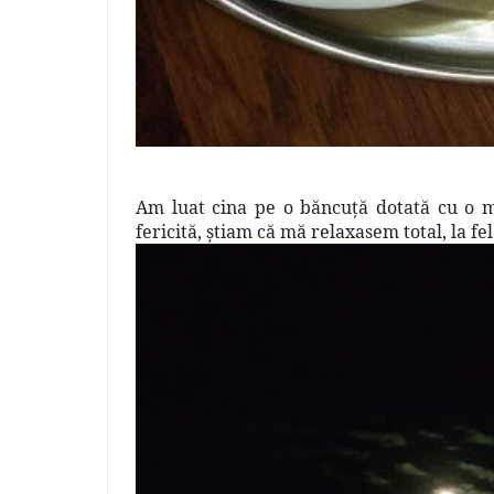
Am luat cina pe o băncuţă dotată cu o mă
fericită, ştiam că mă relaxasem total, la f