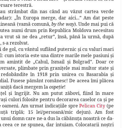
rsare terestră.
i au strâmbat din nas când au văzut cartea verde
şadar): „În Europa merge, dar aici...” Am dat peste
raineană (vamă comună,
by the way
). Unde mai pui că
putea numi drum prin Republica Moldova necesitau
 vrut să ne dea „retur”, însă, până la urmă, după
a
, s-a rezolvat.
e gol, cu vântul suflând puternic şi cu valuri mari
l: cum istoria este una dintre marile mele pasiuni şi
am amintit de „Cahul, Ismail şi Bolgrad”. Doar ce
versate, plimbate prin graniţele mai multor state şi
i redobândite în 1918 prin unirea cu Basarabia şi
dial. Fusese pământ românesc! De aceea îmi plăcea
graniţă dacă mergem la
ospeţie
!
ţel şi îngrijit. Nu am putut zăbovi, fiind în mare
aşi culori folosite pentru decorarea caselor ca şi pe
de oameni. Am urmat indicaţiile spre
Pelican City
(pe
uţă triplă; 15 lei/persoană/mic dejun). Am fost
l unui domn care ne-a dus la căbănuţa noastră ce da-
 ceea ce ne spunea, dar intuiam. Colocatarii noştri