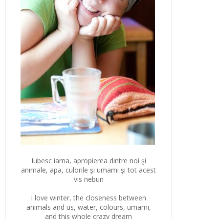
Iubesc iarna, apropierea dintre noi şi
animale, apa, culorile şi umami şi tot acest
vis nebun
I love winter, the closeness between
animals and us, water, colours, umami,
and this whole crazy dream