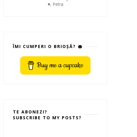
♥, Petra
ÎMI CUMPERI O BRIOȘĂ? 🧁
Buy me a cupcake
TE ABONEZI?
SUBSCRIBE TO MY POSTS?