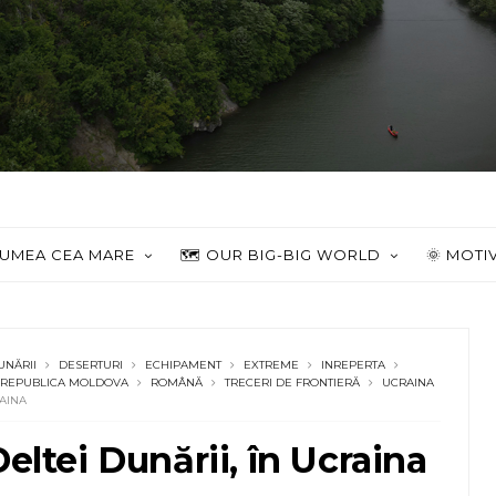
 LUMEA CEA MARE
🗺️ OUR BIG-BIG WORLD
🌞 MOTI
UNĂRII
DESERTURI
ECHIPAMENT
EXTREME
INREPERTA
REPUBLICA MOLDOVA
ROMÂNĂ
TRECERI DE FRONTIERĂ
UCRAINA
RAINA
eltei Dunării, în Ucraina