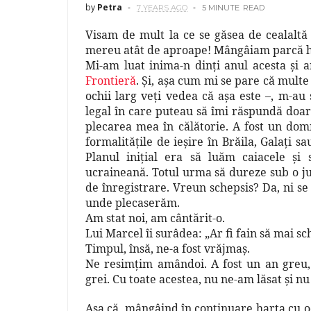
by
Petra
7 YEARS AGO
5 MINUTE
READ
Visam de mult la ce se găsea de cealaltă
mereu atât de aproape! Mângâiam parcă ha
Mi-am luat inima-n dinţi anul acesta şi 
Frontieră
. Şi, aşa cum mi se pare că multe
ochii larg veţi vedea că aşa este –, m-a
legal în care puteau să îmi răspundă doar 
plecarea mea în călătorie. A fost un dom
formalităţile de ieşire în Brăila, Galaţi s
Planul iniţial era să luăm caiacele ş
ucraineană. Totul urma să dureze sub o ju
de înregistrare. Vreun schepsis? Da, ni s
unde plecaserăm.
Am stat noi, am cântărit-o.
Lui Marcel îi surâdea: „Ar fi fain să mai
Timpul, însă, ne-a fost vrăjmaş.
Ne resimţim amândoi. A fost un an greu, 
grei. Cu toate acestea, nu ne-am lăsat şi nu
Aşa că, mângâind în continuare harta cu oc