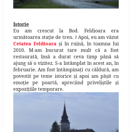
Istorie
Eu am crescut la Bod. Feldioara era
următoarea staţie de tren.
Apoi, eu am văzut
J
Cetatea Feldioara
şi în ruină, în toamna lui
2010. M-am bucurat tare mult că a fost
restaurată, însă a durat ceva timp până să
ajung să o vizitez. S-a întâmplat în acest an, în
februarie. Am fost întâmpinaţi cu căldură, am
povestit pe teme istorice şi apoi am păşit cu
emoţie pe poartă, apreciind priveliştile şi
expoziţíile temporare.