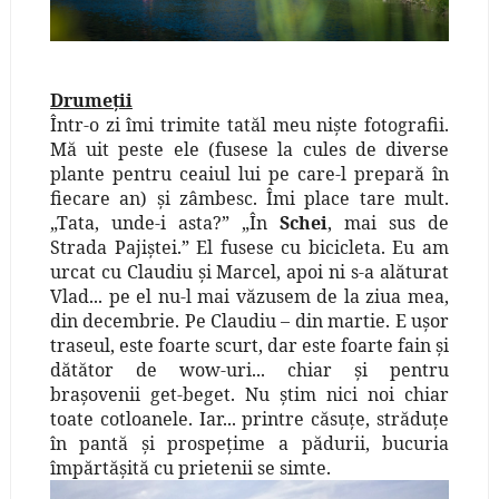
Drumeţii
Într-o zi îmi trimite tatăl meu nişte fotografii.
Mă uit peste ele (fusese la cules de diverse
plante pentru ceaiul lui pe care-l prepară în
fiecare an) şi zâmbesc. Îmi place tare mult.
„Tata, unde-i asta?” „În
Schei
, mai sus de
Strada Pajiştei.” El fusese cu bicicleta. Eu am
urcat cu Claudiu şi Marcel, apoi ni s-a alăturat
Vlad... pe el nu-l mai văzusem de la ziua mea,
din decembrie. Pe Claudiu – din martie. E uşor
traseul, este foarte scurt, dar este foarte fain şi
dătător de wow-uri... chiar şi pentru
braşovenii get-beget. Nu ştim nici noi chiar
toate cotloanele. Iar... printre căsuţe, străduţe
în pantă şi prospeţime a pădurii, bucuria
împărtăşită cu prietenii se simte.