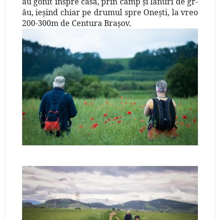
au gonit înspre casă, prin câmp
şi
lanuri de gr­
âu, ieşind chiar pe drumul spre Oneşti, la vreo
200-300m de Centura Braşov.