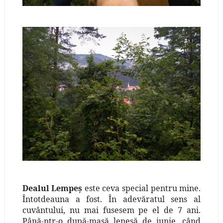
Dealul Lempeş
este ceva special pentru mine.
Întotdeauna a fost. În adevăratul sens al
cuvântului, nu mai fusesem pe el de 7 ani.
Până-ntr-o după-masă leneşă de iunie, când