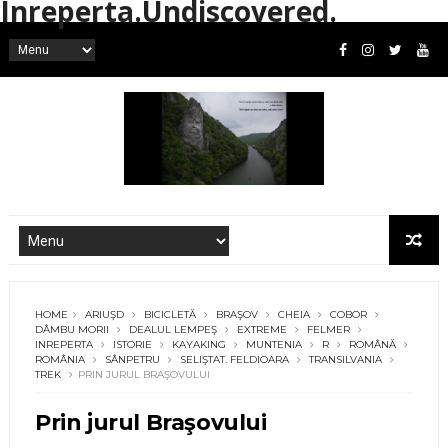
Inreperta.Undiscovered.
HOME
ARIUŞD
BICICLETĂ
BRAŞOV
CHEIA
COBOR
DÂMBU MORII
DEALUL LEMPEŞ
EXTREME
FELMER
INREPERTA
ISTORIE
KAYAKING
MUNTENIA
R
ROMÂNĂ
ROMÂNIA
SÂNPETRU
SELIŞTAT. FELDIOARA
TRANSILVANIA
TREK
PRIN JURUL BRAŞOVULUI
Prin jurul Braşovului