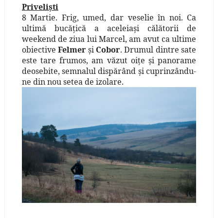
Privelişti
8 Martie. Frig, umed, dar veselie în noi. Ca
ultimă bucăţică a aceleiaşi călătorii de
weekend de ziua lui Marcel, am avut ca ultime
obiective
Felmer
şi
Cobor
. Drumul dintre sate
este tare frumos, am văzut oiţe şi panorame
deosebite, semnalul dispărând şi cuprinzându-
ne din nou setea de izolare.