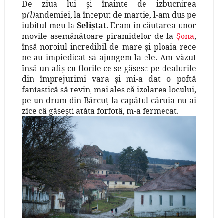
De ziua lui şi înainte de izbucnirea
p
(l)
andemiei, la început de martie, l-am dus pe
iubitul meu la
Seliştat
. Eram în căutarea unor
movile asemănătoare piramidelor de la
Şona
,
însă noroiul incredibil de mare şi ploaia rece
ne-au împiedicat să ajungem la ele. Am văzut
însă un afiş cu florile ce se găsesc pe dealurile
din împrejurimi vara şi mi-a dat o poftă
fantastică să revin, mai ales că izolarea locului,
pe un drum din Bărcuţ la capătul căruia nu ai
zice că găseşti atâta forfotă, m-a fermecat.