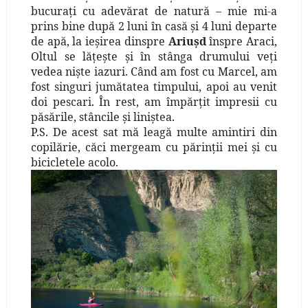
bucuraţi cu adevărat de natură – mie mi-a
prins bine după 2 luni în casă şi 4 luni departe
de apă, la ieşirea dinspre
Ariuşd
înspre Araci,
Oltul se lăţeşte şi în stânga drumului veţi
vedea nişte iazuri. Când am fost cu Marcel, am
fost singuri jumătatea timpului, apoi au venit
doi pescari. În rest, am împărţit impresii cu
păsările, stâncile şi liniştea.
P.S. De acest sat mă leagă multe amintiri din
copilărie, căci mergeam cu părinţii mei şi cu
bicicletele acolo.