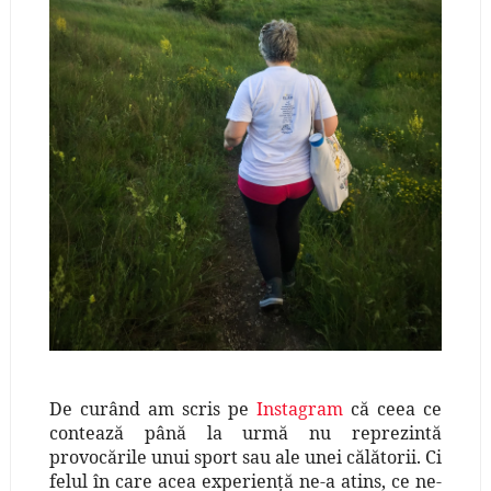
De curând am scris pe
Instagram
că ceea ce
contează până la urmă nu reprezintă
provocările unui sport sau ale unei călătorii. Ci
felul în care acea experienţă ne-a atins, ce ne-