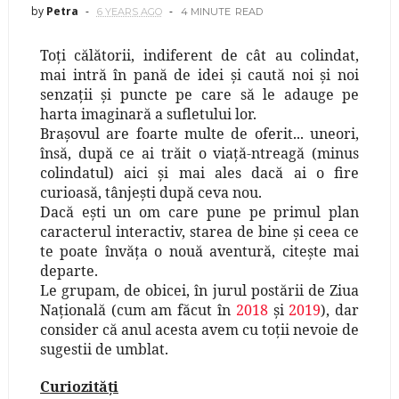
by
Petra
6 YEARS AGO
4 MINUTE
READ
Toţi călătorii, indiferent de cât au colindat,
mai intră în pană de idei şi caută noi şi noi
senzaţii şi puncte pe care să le adauge pe
harta imaginară a sufletului lor.
Braşovul are foarte multe de oferit... uneori,
însă, după ce ai trăit o viaţă-ntreagă (minus
colindatul) aici şi mai ales dacă ai o fire
curioasă, tânjeşti după ceva nou.
Dacă eşti un om care pune pe primul plan
caracterul interactiv, starea de bine şi ceea ce
te poate învăţa o nouă aventură, citeşte mai
departe.
Le grupam, de obicei, în jurul postării de Ziua
Naţională (cum am făcut în
2018
şi
2019
), dar
consider că anul acesta avem cu toţii nevoie de
sugestii de umblat.
Curiozităţi