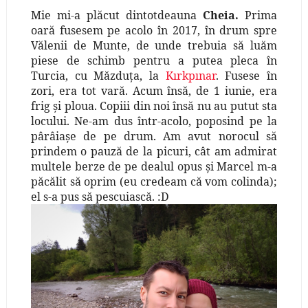
Mie mi-a plăcut dintotdeauna
Cheia.
Prima
oară fusesem pe acolo în 2017, în drum spre
V
ălenii de Munte
, de unde trebuia să luăm
piese de schimb pentru a putea pleca în
Turcia, cu Măzduţa, la
Kırkpınar
. Fusese în
zori, era tot vară. Acum însă, de 1 iunie, era
frig şi ploua. Copiii din noi însă nu au putut sta
locului. Ne-am dus într-acolo, poposind pe la
pârâiaşe de pe drum. Am avut norocul să
prindem o pauză de la picuri, cât am admirat
multele berze de pe dealul opus şi Marcel m-a
păcălit să oprim (eu credeam că vom colinda);
el s-a pus să pescuiască. :D