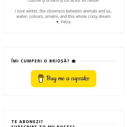
culorile şi umami şi tot acest vis nebun
I love winter, the closeness between animals and us,
water, colours, umami, and this whole crazy dream
♥, Petra
ÎMI CUMPERI O BRIOȘĂ? 🧁
Buy me a cupcake
TE ABONEZI?
SUBSCRIBE TO MY POSTS?