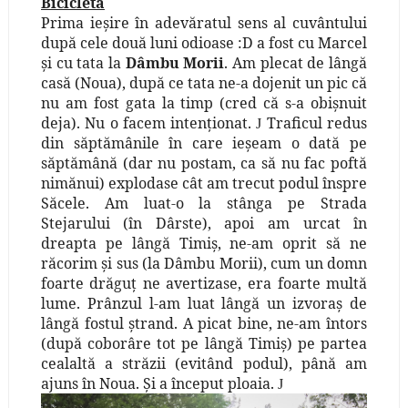
Bicicletă
Prima ieşire în adevăratul sens al cuvântului
după cele două luni odioase :D a fost cu Marcel
şi cu tata la
Dâmbu Morii
. Am plecat de lângă
casă (Noua), după ce tata ne-a dojenit un pic că
nu am fost gata la timp (cred că s-a obişnuit
deja). Nu o facem intenţionat.
Traficul redus
J
din săptămânile în care ieşeam o dată pe
săptămână (dar nu postam, ca să nu fac poftă
nimănui) explodase cât am trecut podul înspre
Săcele. Am luat-o la stânga pe Strada
Stejarului (în Dârste), apoi am urcat în
dreapta pe lângă Timiş, ne-am oprit să ne
răcorim şi sus (la Dâmbu Morii), cum un domn
foarte drăguţ ne avertizase, era foarte multă
lume. Prânzul l-am luat lângă un izvoraş de
lângă fostul ştrand. A picat bine, ne-am întors
(după coborâre tot pe lângă Timiş) pe partea
cealaltă a străzii (evitând podul), până am
ajuns în Noua. Şi a început ploaia.
J