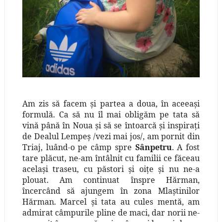
Am zis să facem şi partea a doua, în aceeaşi
formulă. Ca să nu îl mai obligăm pe tata să
vină până în Noua şi să se întoarcă şi inspiraţi
de Dealul Lempeş /vezi mai jos/, am pornit din
Triaj, luând-o pe câmp spre
Sânpetru
. A fost
tare plăcut, ne-am întâlnit cu familii ce făceau
acelaşi traseu, cu păstori şi oiţe şi nu ne-a
plouat. Am continuat înspre Hărman,
încercând să ajungem în zona Mlaştinilor
Hărman. Marcel şi tata au cules mentă, am
admirat câmpurile pline de maci, dar norii ne-